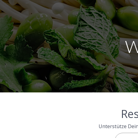
W
Res
Unterstütze Dein